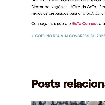
“A conquista reforça nossa preocupação em
Diretor de Negócios LATAM da GoTo. “Em u
negócios preparados para o futuro”, conclu
Conheça mais sobre o
GoTo Connect
e t
←
GOTO NO RPA & AI CONGRESS BH 202
Posts relacio