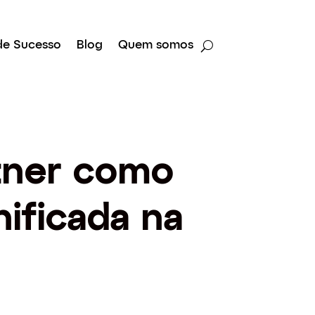
de Sucesso
Blog
Quem somos
tner como
ificada na